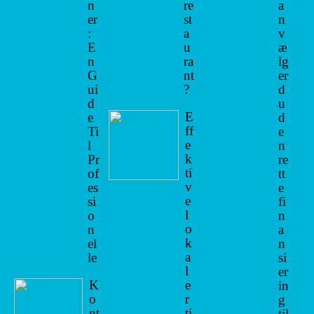
n
re
a
er
st
n
:
a
v
E
u
æ
n
ra
lg
G
nt
er
ui
?
d
d
u
E
e
d
ff
Ti
e
e
l
n
k
Pr
re
ti
of
tt
v
es
e
e
si
fi
l
o
n
o
n
a
k
el
n
a
le
si
l
er
K
e
in
o
r
g
nt
ti
til