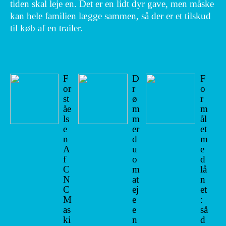
tiden skal leje en. Det er en lidt dyr gave, men måske
kan hele familien lægge sammen, så der er et tilskud
til køb af en trailer.
F
D
F
or
r
o
st
ø
r
åe
m
m
ls
m
ål
e
er
et
n
d
m
A
u
e
f
o
d
C
m
lå
N
at
n
C
ej
et
M
e
:
as
e
så
ki
n
d