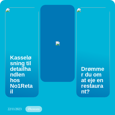
Kasselø
sning til
detailha
Drømme
ndlen
r du om
hos
at eje en
No1Reta
restaura
il
nt?
22/11/2023
Økonomi