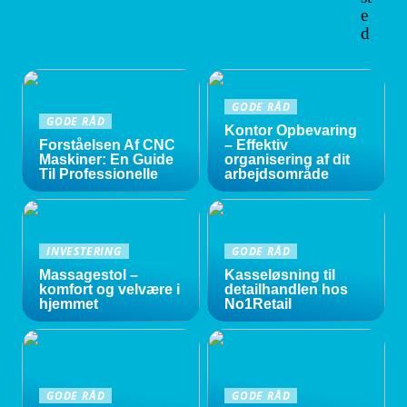
e
d
GODE RÅD
GODE RÅD
Kontor Opbevaring
Forståelsen Af CNC
– Effektiv
Maskiner: En Guide
organisering af dit
Til Professionelle
arbejdsområde
INVESTERING
GODE RÅD
Massagestol –
Kasseløsning til
komfort og velvære i
detailhandlen hos
hjemmet
No1Retail
GODE RÅD
GODE RÅD