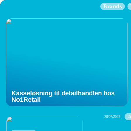
Brands
Kasseløsning til detailhandlen hos
No1Retail
28/07/2022
Un