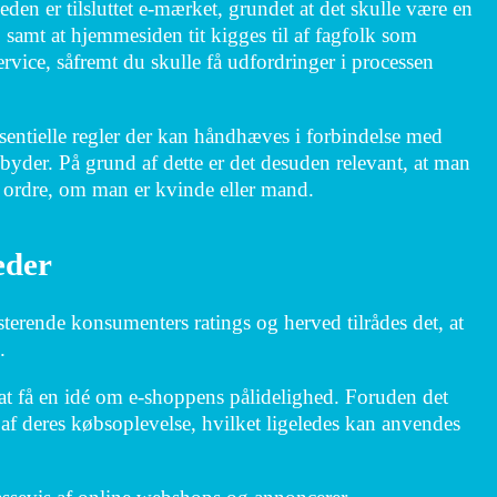
en er tilsluttet e-mærket, grundet at det skulle være en
 samt at hjemmesiden tit kigges til af fagfolk som
rvice, såfremt du skulle få udfordringer i processen
entielle regler der kan håndhæves i forbindelse med
lbyder. På grund af dette er det desuden relevant, at man
n ordre, om man er kvinde eller mand.
eder
isterende konsumenters ratings og herved tilrådes det, at
.
t få en idé om e-shoppens pålidelighed. Foruden det
f deres købsoplevelse, hvilket ligeledes kan anvendes