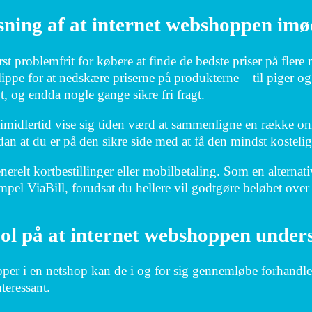
sning af at internet webshoppen imø
rst problemfrit for købere at finde de bedste priser på flere
ippe for at nedskære priserne på produkterne – til piger o
gt, og endda nogle gange sikre fri fragt.
imidlertid vise sig tiden værd at sammenligne en række on
an at du er på den sikre side med at få den mindst kostelig
enerelt kortbestillinger eller mobilbetaling. Som en alter
pel ViaBill, forudsat du hellere vil godtgøre beløbet over
ol på at internet webshoppen unders
per i en netshop kan de i og for sig gennemløbe forhandler
teressant.