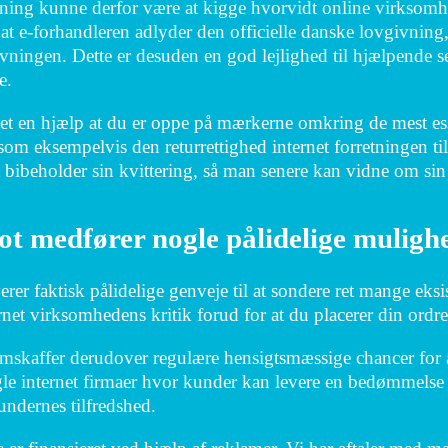
ing kunne derfor være at kigge hvorvidt online virksomhed
at e-forhandleren adlyder den officielle danske lovgivning,
vningen. Dette er desuden en god lejlighed til hjælpende se
e.
et en hjælp at du er oppe på mærkerne omkring de mest ess
 som eksempelvis den returrettighed internet forretningen ti
t bibeholder sin kvittering, så man senere kan vidne om si
lot medfører nogle pålidelige muligh
verer faktisk pålidelige genveje til at sondere ret mange eks
rnet virksomhedens kritik forud for at du placerer din ordre
mskaffer derudover regulære hensigtsmæssige chancer for a
le internet firmaer hvor kunder kan levere en bedømmelse a
kundernes tilfredshed.