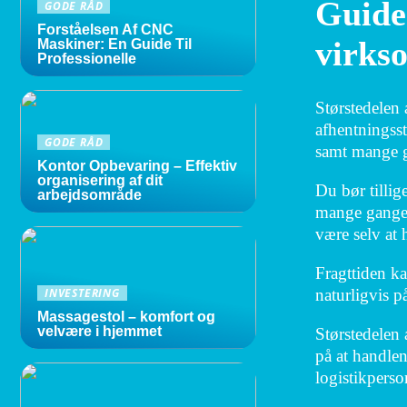
Guide:
GODE RÅD
Forståelsen Af CNC
virks
Maskiner: En Guide Til
Professionelle
Størstedelen 
afhentningsst
GODE RÅD
samt mange ga
Kontor Opbevaring – Effektiv
organisering af dit
Du bør tillig
arbejdsområde
mange gange 
være selv at 
Fragttiden ka
naturligvis p
INVESTERING
Massagestol – komfort og
velvære i hjemmet
Størstedelen 
på at handlen
logistikperso