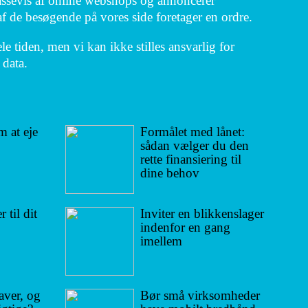
massevis af online webshops og annoncerer
af de besøgende på vores side foretager en ordre.
e tiden, men vi kan ikke stilles ansvarlig for
 data.
 at eje
Formålet med lånet:
sådan vælger du den
rette finansiering til
dine behov
 til dit
Inviter en blikkenslager
indenfor en gang
imellem
aver, og
Bør små virksomheder