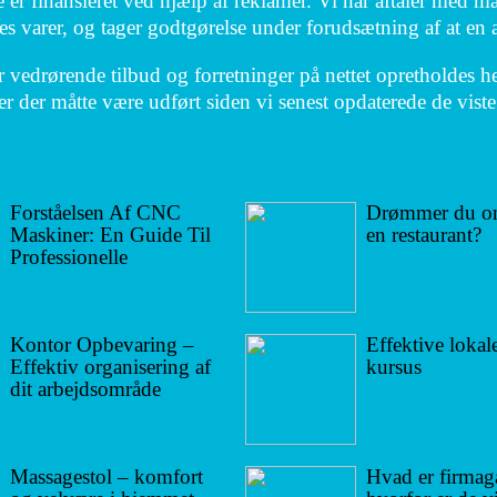
 er finansieret ved hjælp af reklamer. Vi har aftaler med 
es varer, og tager godtgørelse under forudsætning af at en 
 vedrørende tilbud og forretninger på nettet opretholdes hel
r der måtte være udført siden vi senest opdaterede de viste
Forståelsen Af CNC
Drømmer du om
Maskiner: En Guide Til
en restaurant?
Professionelle
Kontor Opbevaring –
Effektive lokaler
Effektiv organisering af
kursus
dit arbejdsområde
Massagestol – komfort
Hvad er firmag