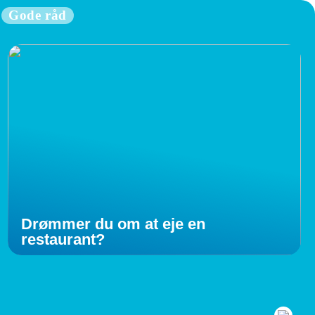
Gode råd
Drømmer du om at eje en
restaurant?