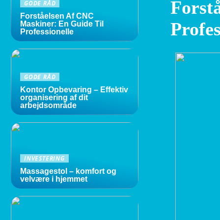
Forst
GODE RÅD
Forståelsen Af CNC
Profes
Maskiner: En Guide Til
Professionelle
GODE RÅD
Kontor Opbevaring – Effektiv
organisering af dit
arbejdsområde
INVESTERING
Massagestol – komfort og
velvære i hjemmet