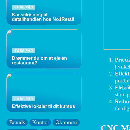
GODE RÅD
Kasseløsning til
detailhandlen hos No1Retail
GODE RÅD
Drømmer du om at eje en
Præci
restaurant?
hvilke
Effekti
produk
Fleksib
store p
GODE RÅD
Reduce
Effektive lokaler til dit kursus
færdig
Brands
Kontor
Økonomi
CNC Mas