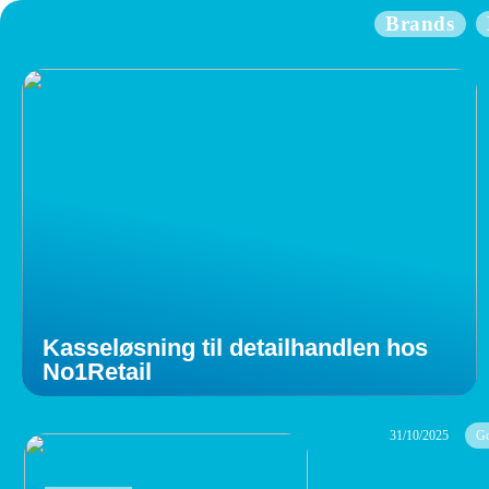
Brands
Kasseløsning til detailhandlen hos
No1Retail
31/10/2025
Go