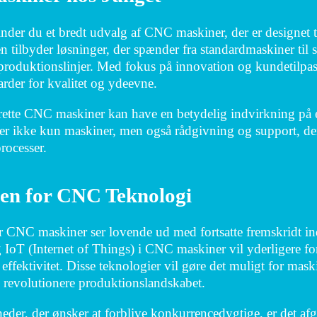
nder du et bredt udvalg af CNC maskiner, der er designet til
tilbyder løsninger, der spænder fra standardmaskiner til s
produktionslinjer. Med fokus på innovation og kundetilpasn
arder for kvalitet og ydeevne.
rette CNC maskiner kan have en betydelig indvirkning på
der ikke kun maskiner, men også rådgivning og support, de
rocesser.
en for CNC Teknologi
r CNC maskiner ser lovende ud med fortsatte fremskridt ind
g IoT (Internet of Things) i CNC maskiner vil yderligere for
effektivitet. Disse teknologier vil gøre det muligt for maski
l revolutionere produktionslandskabet.
der, der ønsker at forblive konkurrencedygtige, er det afg