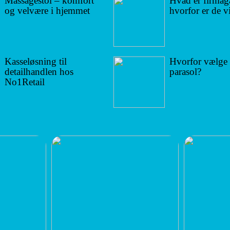
Massagestol – komfort
Hvad er firmag
og velvære i hjemmet
hvorfor er de v
Kasseløsning til
Hvorfor vælge
detailhandlen hos
parasol?
No1Retail