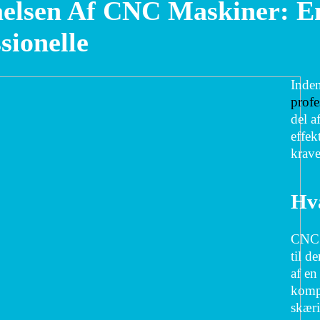
åelsen Af CNC Maskiner: E
sionelle
Inden
profe
del a
effek
krav
Hv
CNC s
til d
af e
kompl
skæri