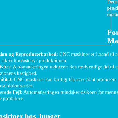
Dette
præci
medic
For
Ma
sion og Reproducerbarhed:
CNC maskiner er i stand til a
t sikrer konsistens i produktionen.
vitet:
Automatiseringen reducerer den nødvendige tid til a
tionens hastighed.
ilitet:
CNC maskiner kan hurtigt tilpasses til at producere f
roduktionsserier.
rede Fejl:
Automatiseringen mindsker risikoen for menneskel
e produkter.
kiner hos Junget