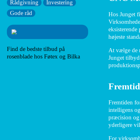
Rådgivning
Investering
Gode råd
Hos Junget fi
Virksomheden 
eksisterende 
højeste stand
Find de bedste tilbud på
At vælge de 
rosenblade hos Føtex og Bilka
Junget tilby
produktionsp
Fremtid
Fremtiden fo
intelligens o
præcision og 
yderligere vi
For virksomhe