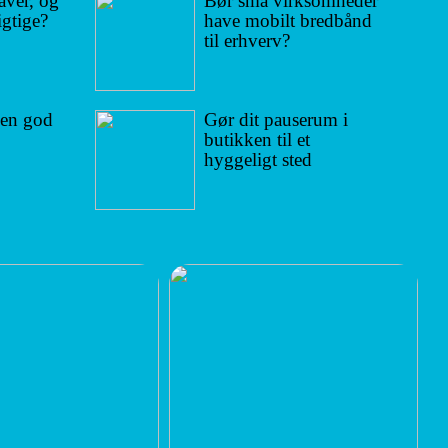
aver, og
Bør små virksomheder
igtige?
have mobilt bredbånd
til erhverv?
 en god
Gør dit pauserum i
butikken til et
hyggeligt sted