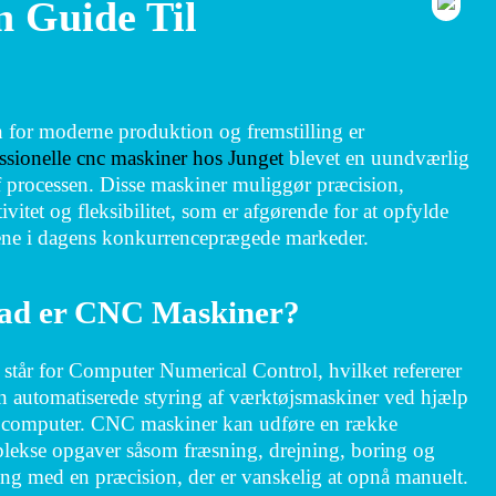
n Guide Til
 for moderne produktion og fremstilling er
ssionelle cnc maskiner hos Junget
blevet en uundværlig
f processen. Disse maskiner muliggør præcision,
tivitet og fleksibilitet, som er afgørende for at opfylde
ene i dagens konkurrenceprægede markeder.
ad er CNC Maskiner?
tår for Computer Numerical Control, hvilket refererer
en automatiserede styring af værktøjsmaskiner ved hjælp
n computer. CNC maskiner kan udføre en række
ekse opgaver såsom fræsning, drejning, boring og
ng med en præcision, der er vanskelig at opnå manuelt.