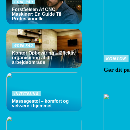
GODE RÅD
Forståelsen Af CNC
Maskiner: En Guide Til
Professionelle
GODE RÅD
Kontor Opbevaring – Effektiv
organisering af dit
KONTOR
arbejdsområde
Gør dit pa
INVESTERING
Massagestol – komfort og
velvære i hjemmet