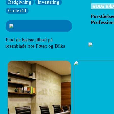
Rådgivning
Investering
GODE RÅ
Gode råd
Forståels
Profession
Find de bedste tilbud på
rosenblade hos Føtex og Bilka