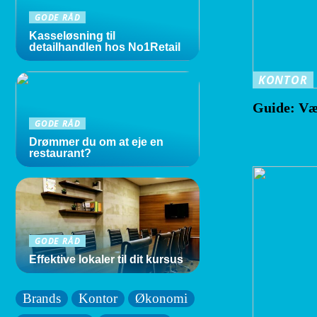
GODE RÅD
Kasseløsning til
detailhandlen hos No1Retail
KONTOR
Guide: Væ
GODE RÅD
Drømmer du om at eje en
restaurant?
GODE RÅD
Effektive lokaler til dit kursus
Brands
Kontor
Økonomi