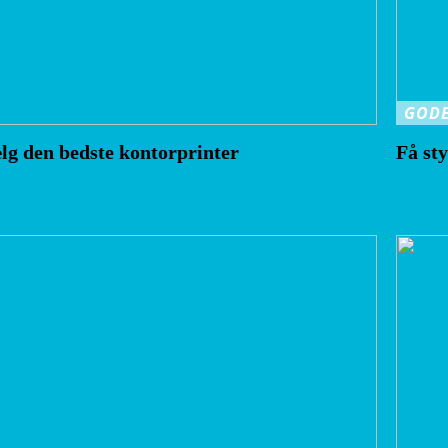
GODE
lg den bedste kontorprinter
Få st