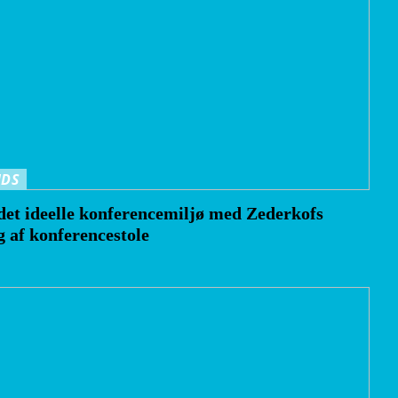
NDS
det ideelle konferencemiljø med Zederkofs
g af konferencestole