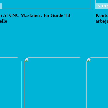
D
GODE
en Af CNC Maskiner: En Guide Til
Konto
elle
arbej