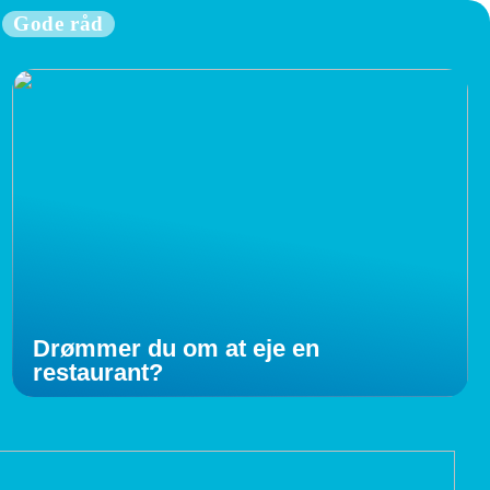
Gode råd
Drømmer du om at eje en
restaurant?