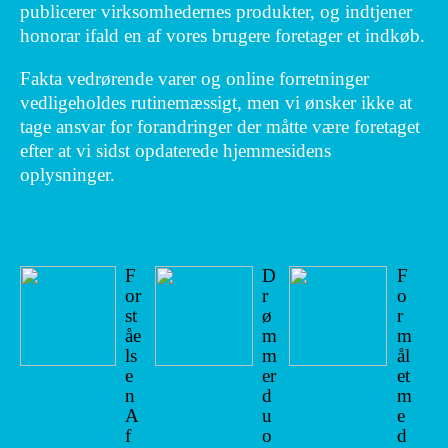
publicerer virksomhedernes produkter, og indtjener
honorar ifald en af vores brugere foretager et indkøb.
Fakta vedrørende varer og online forretninger
vedligeholdes rutinemæssigt, men vi ønsker ikke at
tage ansvar for forandringer der måtte være foretaget
efter at vi sidst opdaterede hjemmesidens
oplysninger.
F
D
F
or
r
o
st
ø
r
åe
m
m
ls
m
ål
e
er
et
n
d
m
A
u
e
f
o
d