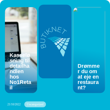
Kasselø
sning til
detailha
Drømme
ndlen
r du om
hos
at eje en
No1Reta
restaura
il
nt?
21/10/2022
Uncategorized