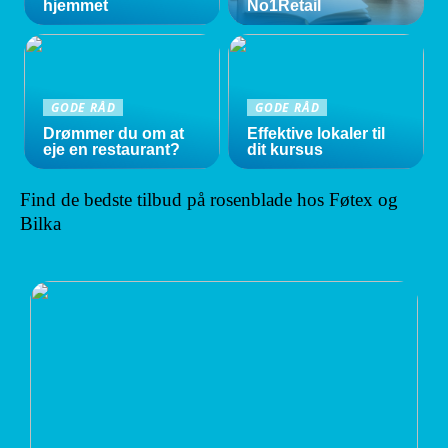
hjemmet
No1Retail
GODE RÅD
GODE RÅD
Drømmer du om at
Effektive lokaler til
eje en restaurant?
dit kursus
Find de bedste tilbud på rosenblade hos Føtex og
Bilka