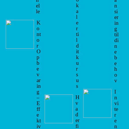
k
el
n
a
le
si
l
er
K
e
in
o
r
g
nt
ti
til
o
l
di
r
d
n
O
it
e
p
k
b
b
u
e
e
r
h
v
s
o
ar
u
v
in
s
g
I
H
–
n
v
E
vi
a
ff
te
d
e
r
er
kt
e
fi
iv
n