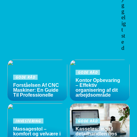
g
g
el
ig
t
st
e
d
GODE RÅD
GODE RÅD
Kontor Opbevaring
Forståelsen Af CNC
– Effektiv
Maskiner: En Guide
organisering af dit
Til Professionelle
arbejdsområde
INVESTERING
GODE RÅD
Massagestol –
Kasseløsning til
komfort og velvære i
detailhandlen hos