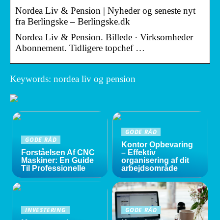
Nordea Liv & Pension | Nyheder og seneste nyt
fra Berlingske – Berlingske.dk
Nordea Liv & Pension. Billede · Virksomheder
Abonnement. Tidligere topchef …
Keywords: nordea liv og pension
GODE RÅD
GODE RÅD
Kontor Opbevaring
Forståelsen Af CNC
– Effektiv
Maskiner: En Guide
organisering af dit
Til Professionelle
arbejdsområde
INVESTERING
GODE RÅD