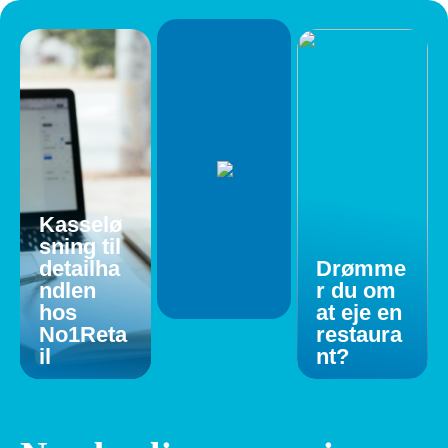
Kasselø
sning til
detailha
Drømme
ndlen
r du om
hos
at eje en
No1Reta
restaura
il
nt?