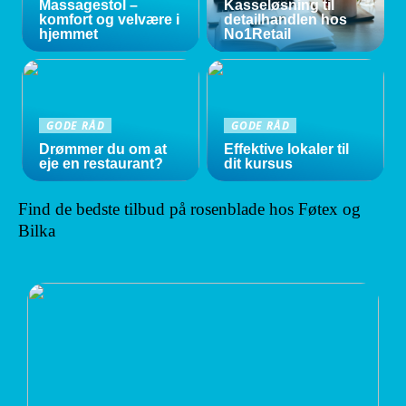
Massagestol –
Kasseløsning til
komfort og velvære i
detailhandlen hos
hjemmet
No1Retail
GODE RÅD
GODE RÅD
Drømmer du om at
Effektive lokaler til
eje en restaurant?
dit kursus
Find de bedste tilbud på rosenblade hos Føtex og
Bilka