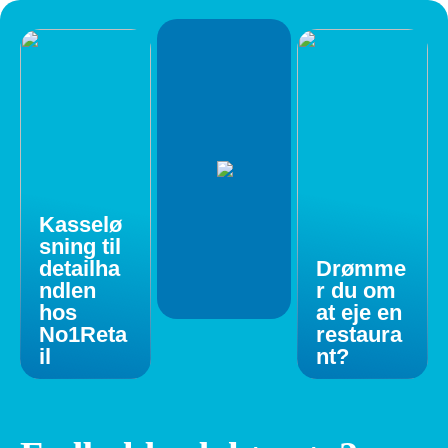
Kasselø
sning til
detailha
Drømme
ndlen
r du om
hos
at eje en
No1Reta
restaura
il
nt?