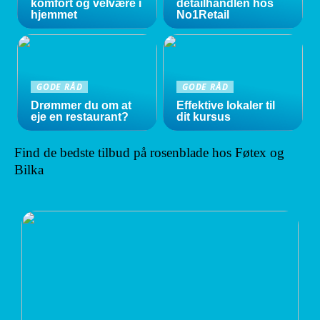
komfort og velvære i
detailhandlen hos
hjemmet
No1Retail
GODE RÅD
GODE RÅD
Drømmer du om at
Effektive lokaler til
eje en restaurant?
dit kursus
Find de bedste tilbud på rosenblade hos Føtex og
Bilka