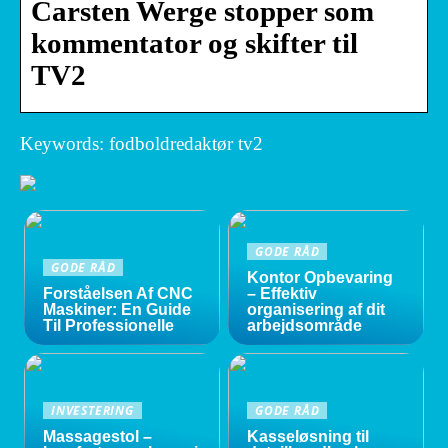
Carsten Werge stopper som
kommentator og skifter til
TV2
Keywords: fodboldredaktør tv2
GODE RÅD
GODE RÅD
Kontor Opbevaring
Forståelsen Af CNC
– Effektiv
Maskiner: En Guide
organisering af dit
Til Professionelle
arbejdsområde
INVESTERING
GODE RÅD
Massagestol –
Kasseløsning til