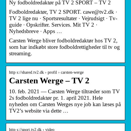
Ny fodboldredaktør på TV 2 SPORT – TV 2
Fodboldredaktør, TV 2 SPORT. cawe@tv2.dk ·
TV 2 lige nu · Sportsresultater · Vejrudsigt · Tv-
guide · Opskrifter. Services. Mit TV 2 ·
Nyhedsbreve · Apps …
Carsten Werge bliver fodboldredaktør hos TV 2,
som har indkøbt store fodboldrettigheder til tv og
streaming.
http s://shared.tv2.dk › profil › carsten-werge
Carsten Werge – TV 2
10. feb. 2021 — Carsten Werge tiltræder som TV
2s fodboldredaktør pr. 1. april 2021. Hele
nyheden om Carsten Werges nye job kan læses på
TV2’s website via dette …
http s://sport.tv2.dk › video