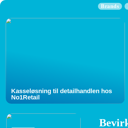
Brands
Kasseløsning til detailhandlen hos
No1Retail
Bevir