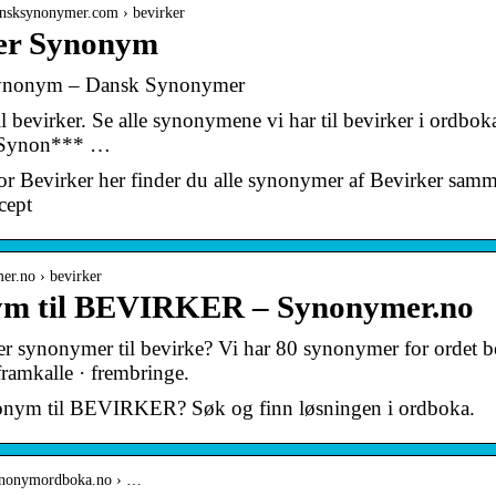
ansksynonymer.com › bevirker
er Synonym
Synonym – Dansk Synonymer
bevirker. Se alle synonymene vi har til bevirker i ordboka. 
 Synon*** …
 Bevirker her finder du alle synonymer af Bevirker samm
cept
mer.no › bevirker
m til BEVIRKER – Synonymer.no
er synonymer til bevirke? Vi har 80 synonymer for ordet bevi
framkalle · frembringe.
onym til BEVIRKER? Søk og finn løsningen i ordboka.
ynonymordboka.no › …