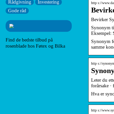
Rådgivning
Investering
http s://www.d
Bevirk
Gode råd
Bevirker 
Synonym til 
Eksempel:
Find de bedste tilbud på
Synonym for
rosenblade hos Føtex og Bilka
samme kon
http s://synony
Synony
Leter du ett
forårsake · 
Hva er syn
http s://www.s