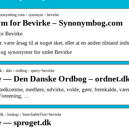
ynonymbog.com › synonym › bevirke
m for Bevirke – Synonymbog.com
r Bevirke
. være årsag til at noget sker, eller at en anden tilstand 
 og synonymer for ordet Bevirke
.dk › ddo › ordbog › query=bevirke
e — Den Danske Ordbog – ordnet.d
stedkomme, medføre, udvirke, volde, gøre, fremkalde, være s
 Foreening, …
t.dk › lookup › SearchableText=bevirke
e — sproget.dk