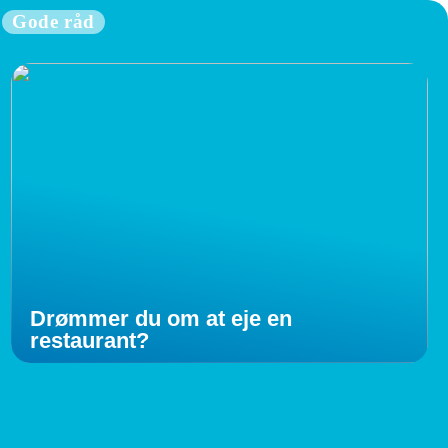
Gode råd
Drømmer du om at eje en
restaurant?