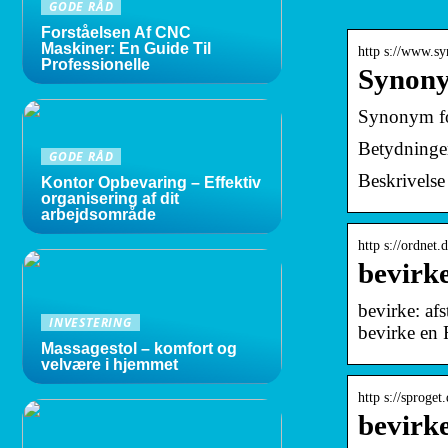
GODE RÅD
Forståelsen Af CNC
Maskiner: En Guide Til
http s://www.s
Professionelle
Synony
Synonym fo
Betydninger
GODE RÅD
Beskrivelse
Kontor Opbevaring – Effektiv
organisering af dit
arbejdsområde
http s://ordnet
bevirk
bevirke: af
INVESTERING
bevirke en
Massagestol – komfort og
velvære i hjemmet
http s://sproge
bevirk