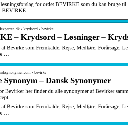
 løsningsforslag for ordet BEVIRKE som du kan bruge til a
il BEVIRKE.
rdexperten.dk › krydsord › bevirke
E – Krydsord – Løsninger – Kryd
f Bevirke som Fremkalde, Rejse, Medføre, Forårsage, Lede
re …
ansksynonymer.com › bevirke
e Synonym – Dansk Synonymer
 Bevirker her finder du alle synonymer af Bevirker samm
ept.
f Bevirke som Fremkalde, Rejse, Medføre, Forårsage, Lede
re …