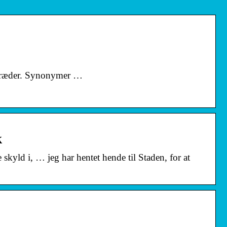
indtræder. Synonymer …
k
kyld i, … jeg har hentet hende til Staden, for at