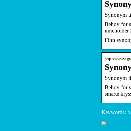
Synony
Synonym ti
Behov for s
inneholder 
Finn synony
http s://www.gr
Synony
Synonym ti
Behov for s
smarte kryss
Keywords: b