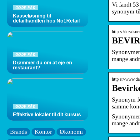
Vi fandt 53
GODE RÅD
synonym t
Kasseløsning til
detailhandlen hos No1Retail
http s://krydso
BEVIRK
Synonymer a
GODE RÅD
mange and
Drømmer du om at eje en
restaurant?
http s://www.d
Bevirk
Synonym for
samme konc
GODE RÅD
Effektive lokaler til dit kursus
Synonymer a
mange and
Brands
Kontor
Økonomi