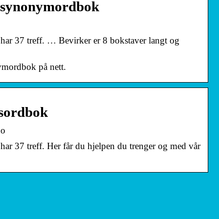
k synonymordbok
ar 37 treff. … Bevirker er 8 bokstaver langt og
nymordbok på nett.
sordbok
no
r 37 treff. Her får du hjelpen du trenger og med vår